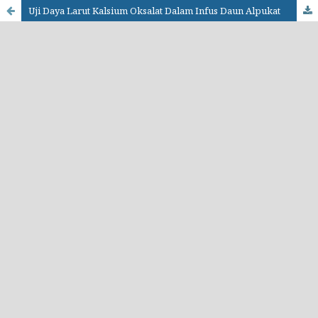
Uji Daya Larut Kalsium Oksalat Dalam Infus Daun Alpukat