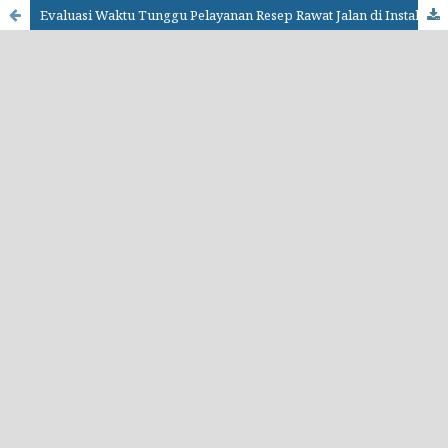
Evaluasi Waktu Tunggu Pelayanan Resep Rawat Jalan di Instalasi Farmasi Rumah Sakit X