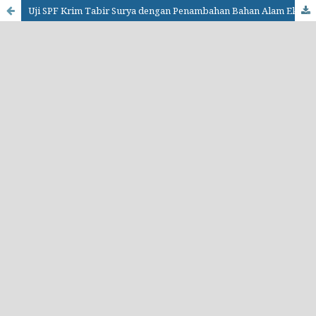
Uji SPF Krim Tabir Surya dengan Penambahan Bahan Alam Ekstrak Biji Kopi Arabika (Coffea arabica L.)